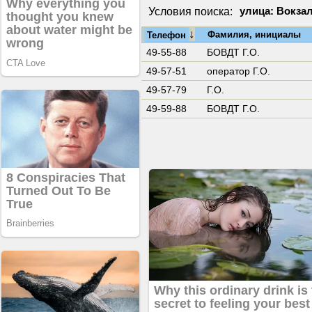
Условия поиска:
улица: Вокза
↓
Фамилия, инициалы
Телефон
49-55-88
БОВДТ Г.О.
49-57-51
оператор Г.О.
49-57-79
Г.О.
49-59-88
БОВДТ Г.О.