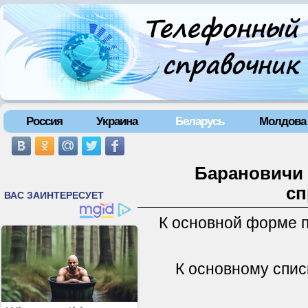
Россия
Украина
Беларусь
Молдова
Барановичи 
сп
К основной форме 
К основному спис