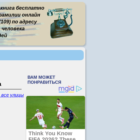
 книга бесплатно
фамилии онлайн
109) по адресу
человека
дей
а
- все улицы