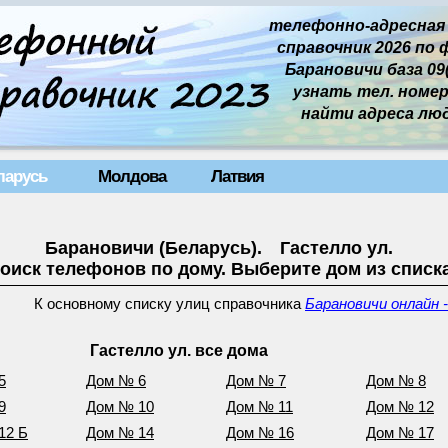
телефонно-адресная
справочник 2026 по 
Барановичи база 09(
узнать тел. номер 
найти адреса лю
ларусь
Молдова
Латвия
Барановичи (Беларусь). Гастелло ул.
оиск телефонов по дому. Выберите дом из списк
К основному списку улиц справочника
Барановичи онлайн 
Гастелло ул. все дома
5
Дом № 6
Дом № 7
Дом № 8
9
Дом № 10
Дом № 11
Дом № 12
12 Б
Дом № 14
Дом № 16
Дом № 17