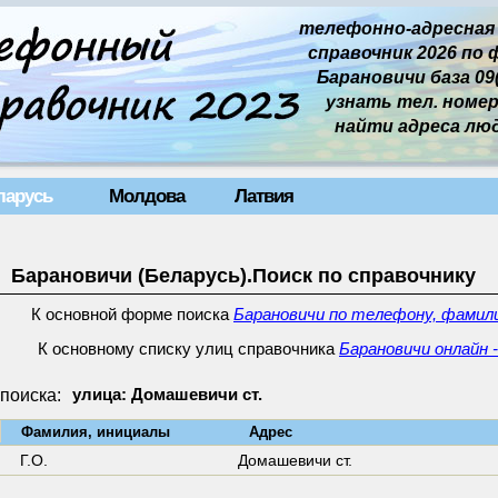
телефонно-адресная
справочник 2026 по 
Барановичи база 09(
узнать тел. номер 
найти адреса лю
ларусь
Молдова
Латвия
Барановичи (Беларусь).Поиск по справочнику
К основной форме поиска
Барановичи по телефону, фамили
К основному списку улиц справочника
Барановичи онлайн 
поиска:
улица: Домашевичи ст.
↓
Фамилия, инициалы
Адрес
Г.О.
Домашевичи ст.