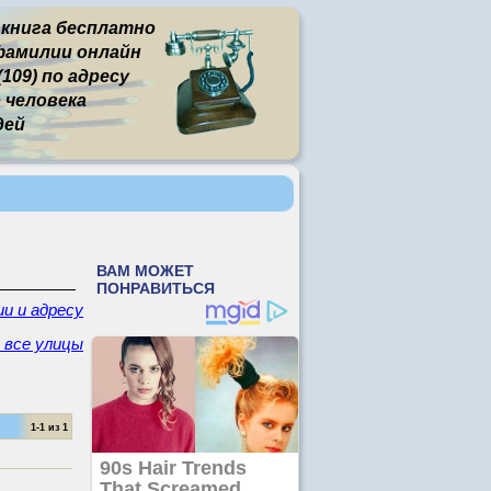
 книга бесплатно
фамилии онлайн
109) по адресу
человека
дей
и и адресу
- все улицы
1-1 из 1