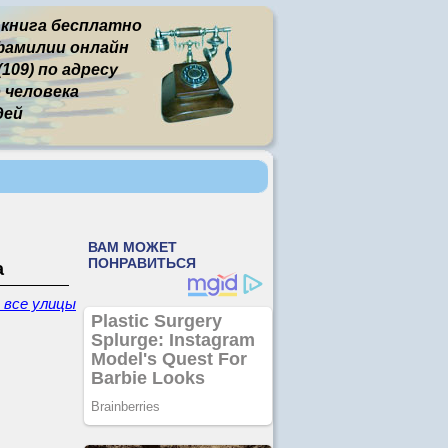
 книга бесплатно
фамилии онлайн
109) по адресу
человека
дей
а
- все улицы