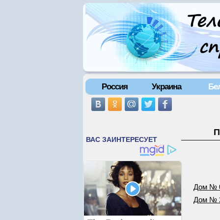
Россия
Украина
Бе
П
Дом № 
Дом № 