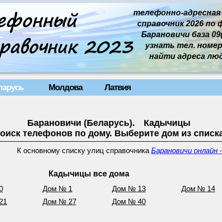
телефонно-адресная
справочник 2026 по 
Барановичи база 09(
узнать тел. номер 
найти адреса лю
ларусь
Молдова
Латвия
Барановичи (Беларусь). Кадычицы
оиск телефонов по дому. Выберите дом из списк
К основному списку улиц справочника
Барановичи онлайн 
Кадычицы все дома
0
Дом № 1
Дом № 13
Дом № 14
21
Дом № 27
Дом № 40