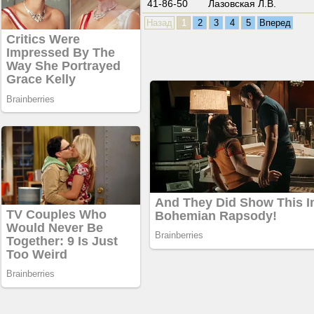
41-86-50
Лазовская Л.В.
Назад
1
2
3
4
5
Вперед