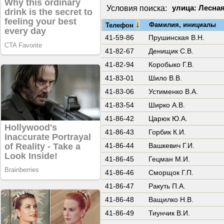
Условия поиска:
улица: Лесна
↓
Фамилия, инициалы
Телефон
41-59-86
Прушинская В.Н.
41-82-67
Денищик С.В.
41-82-94
Коробыко Г.В.
41-83-01
Шило В.В.
41-83-06
Устименко В.А.
41-83-54
Ширко А.В.
41-86-42
Царюк Ю.А.
41-86-43
Горбик К.И.
41-86-44
Вашкевич Г.И.
41-86-45
Гецман М.И.
41-86-46
Сморщок Г.П.
41-86-47
Ракуть П.А.
41-86-48
Ващилко Н.В.
41-86-49
Тиунчик В.И.