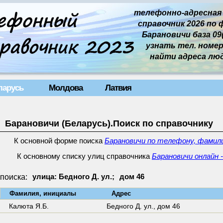
телефонно-адресная
справочник 2026 по 
Барановичи база 09(
узнать тел. номер 
найти адреса лю
ларусь
Молдова
Латвия
Барановичи (Беларусь).Поиск по справочнику
К основной форме поиска
Барановичи по телефону, фамили
К основному списку улиц справочника
Барановичи онлайн 
поиска:
улица: Бедного Д. ул.;
дом 46
↓
Фамилия, инициалы
Адрес
Калюта Я.Б.
Бедного Д. ул.,
дом 46