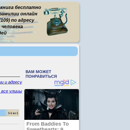
 книга бесплатно
фамилии онлайн
109) по адресу
человека
дей
и и адресу
- все улицы
1-1 из 1