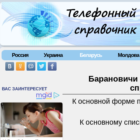
Россия
Украина
Беларусь
Молдова
Барановичи 
сп
К основной форме 
К основному спис