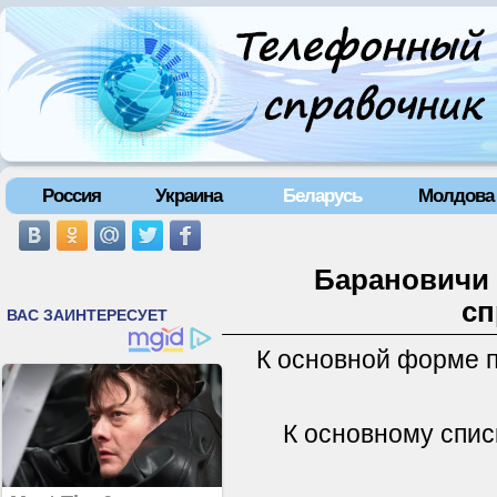
Россия
Украина
Беларусь
Молдова
Барановичи 
сп
К основной форме 
К основному спис