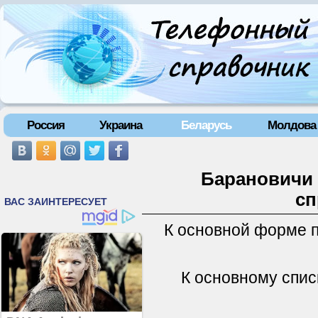
Россия
Украина
Беларусь
Молдова
Барановичи 
сп
К основной форме 
К основному спис