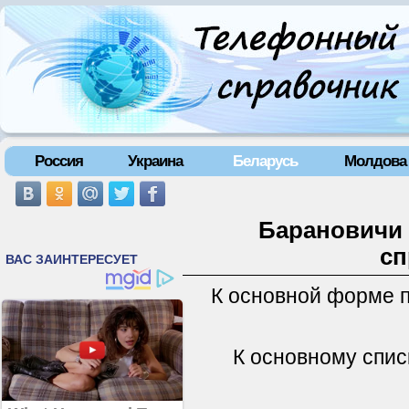
Россия
Украина
Беларусь
Молдова
Барановичи 
сп
К основной форме 
К основному спис