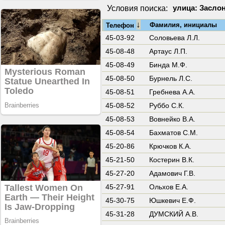
Условия поиска:
улица: Заслон
↓
Фамилия, инициалы
Телефон
45-03-92
Соловьева Л.Л.
45-08-48
Артаус Л.П.
45-08-49
Бинда М.Ф.
45-08-50
Бурнель Л.С.
45-08-51
Гребнева А.А.
45-08-52
Руббо С.К.
45-08-53
Вовнейко В.А.
45-08-54
Бахматов С.М.
45-20-86
Крючков К.А.
45-21-50
Костерин В.К.
45-27-20
Адамович Г.В.
45-27-91
Ольхов Е.А.
45-30-75
Юшкевич Е.Ф.
45-31-28
ДУМСКИЙ А.В.