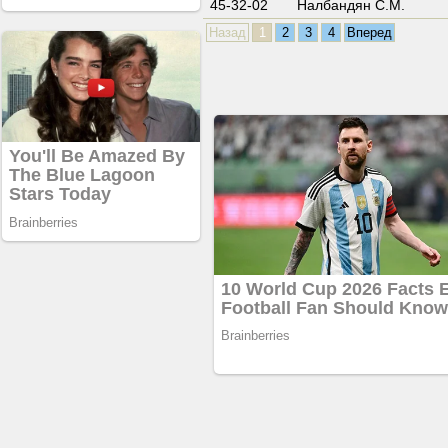
45-32-02
Налбандян С.М.
Назад
1
2
3
4
Вперед