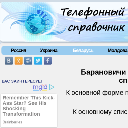
Россия
Украина
Беларусь
Молдова
Барановичи 
сп
К основной форме 
К основному спис