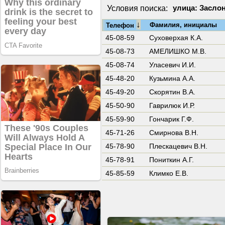
Условия поиска:
улица: Заслон
↓
Фамилия, инициалы
Телефон
45-08-59
Суховерхая К.А.
45-08-73
АМЕЛИШКО М.В.
45-08-74
Уласевич И.И.
45-48-20
Кузьмина А.А.
45-49-20
Скорятин В.А.
45-50-90
Гаврилюк И.Р.
45-59-90
Гончарик Г.Ф.
45-71-26
Смирнова В.Н.
45-78-90
Плескацевич В.Н.
45-78-91
Пониткин А.Г.
45-85-59
Климко Е.В.