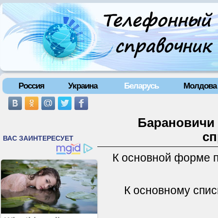
Россия
Украина
Беларусь
Молдова
Барановичи 
сп
К основной форме 
К основному спис