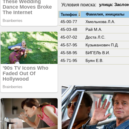
Условия поиска:
улица: Заслон
↓
Фамилия, инициалы
Телефон
45-00-77
Хмельнова Л.А.
45-03-48
Рай М.А.
45-07-02
Доста Л.С.
45-57-95
Кузьманович П.Д.
45-58-95
БИГЕЛЬ В.И.
45-71-95
Буян Е.В.