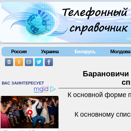
Россия
Украина
Беларусь
Молдова
Барановичи 
сп
К основной форме 
К основному спис