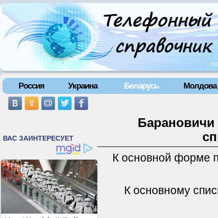
Россия
Украина
Беларусь
Молдова
Барановичи 
сп
К основной форме 
К основному спис