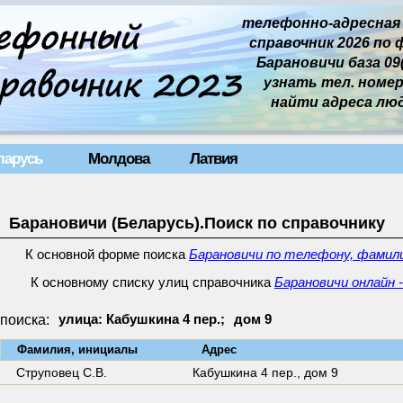
телефонно-адресная
справочник 2026 по 
Барановичи база 09(
узнать тел. номер 
найти адреса лю
ларусь
Молдова
Латвия
Барановичи (Беларусь).Поиск по справочнику
К основной форме поиска
Барановичи по телефону, фамили
К основному списку улиц справочника
Барановичи онлайн 
поиска:
улица: Кабушкина 4 пер.;
дом 9
↓
Фамилия, инициалы
Адрес
Струповец С.В.
Кабушкина 4 пер.,
дом 9