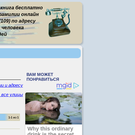
 книга бесплатно
фамилии онлайн
109) по адресу
человека
дей
и и адресу
- все улицы
1-1 из 1