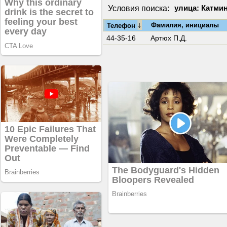
Условия поиска:
улица: Катми
↓
Фамилия, инициалы
Телефон
44-35-16
Артюх П.Д.