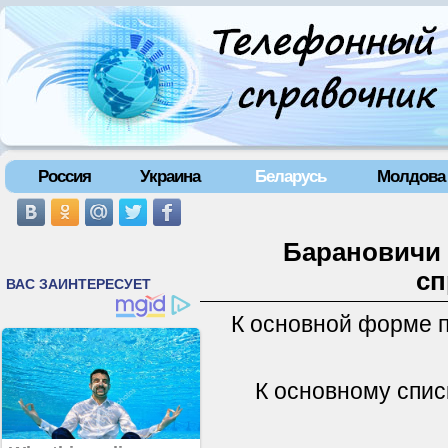
Россия
Украина
Беларусь
Молдова
Барановичи 
сп
К основной форме 
К основному спис