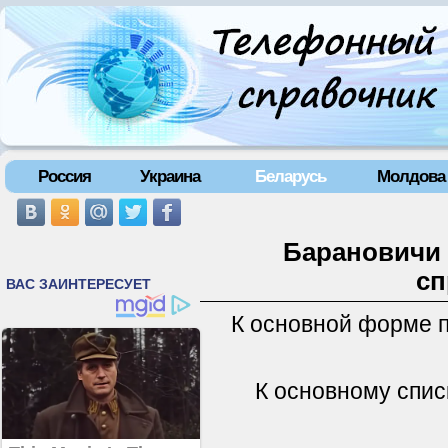
Россия
Украина
Беларусь
Молдова
Барановичи 
сп
К основной форме 
К основному спис