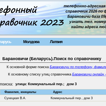
телефонно-адресная
справочник 2026 по 
Барановичи база 09(
узнать тел. номер 
найти адреса лю
ларусь
Молдова
Латвия
Барановичи (Беларусь).Поиск по справочнику
К основной форме поиска
Барановичи по телефону, фамили
К основному списку улиц справочника
Барановичи онлайн 
поиска:
улица: Коммунальный пер.;
дом 3
↓
Фамилия, инициалы
Адрес
Сухецкая В.А.
Коммунальный пер.,
дом 3