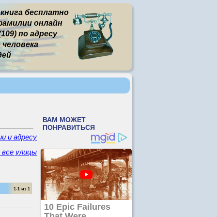
 книга бесплатно
фамилии онлайн
109) по адресу
человека
дей
и и адресу
- все улицы
1-1 из 1