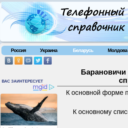
Россия
Украина
Беларусь
Молдова
Барановичи 
сп
К основной форме 
К основному спис