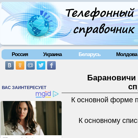
Россия
Украина
Беларусь
Молдова
Барановичи 
сп
К основной форме 
К основному спис