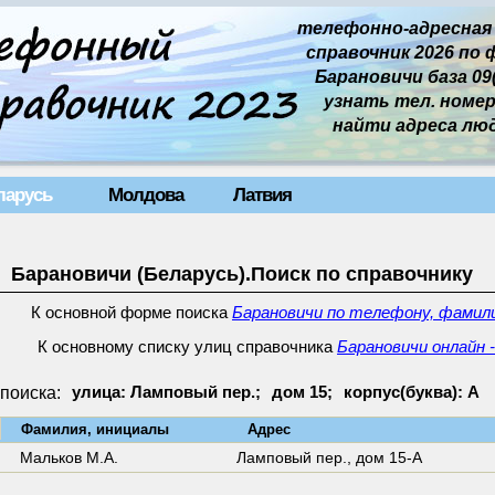
телефонно-адресная
справочник 2026 по 
Барановичи база 09(
узнать тел. номер 
найти адреса лю
ларусь
Молдова
Латвия
Барановичи (Беларусь).Поиск по справочнику
К основной форме поиска
Барановичи по телефону, фамили
К основному списку улиц справочника
Барановичи онлайн 
поиска:
улица: Ламповый пер.;
дом 15;
корпус(буква): А
↓
Фамилия, инициалы
Адрес
Мальков М.А.
Ламповый пер.,
дом 15-А