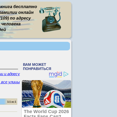
 книга бесплатно
фамилии онлайн
109) по адресу
человека
дей
и и адресу
- все улицы
1-1 из 1