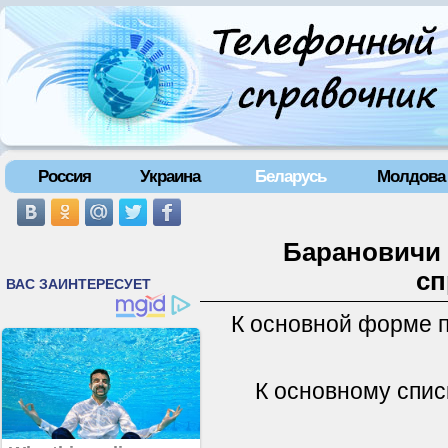
Россия
Украина
Беларусь
Молдова
Барановичи 
сп
К основной форме 
К основному спис