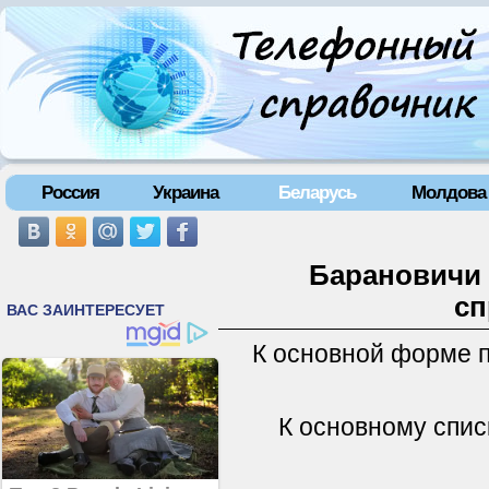
Россия
Украина
Беларусь
Молдова
Барановичи 
сп
К основной форме 
К основному спис