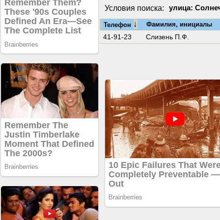
Условия поиска:
улица: Солне
↓
Фамилия, инициалы
Телефон
41-91-23
Слизень П.Ф.