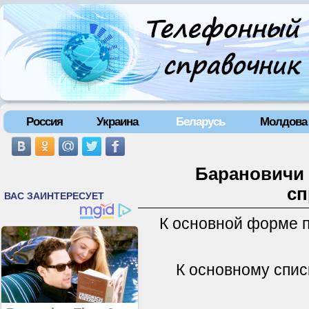
Россия
Украина
Беларусь
Молдова
Барановичи 
сп
К основной форме 
К основному спис