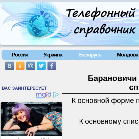
Россия
Украина
Беларусь
Молдова
Барановичи 
сп
К основной форме 
К основному спис