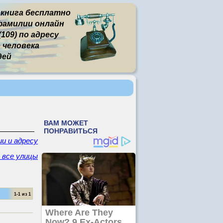
 книга бесплатно
фамилии онлайн
109) по адресу
человека
дей
и и адресу
- все улицы
1-1 из 1