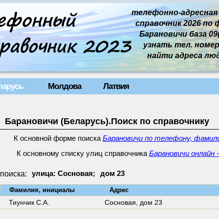
телефонно-адресная
справочник 2026 по 
Барановичи база 09(
узнать тел. номер 
найти адреса лю
ларусь
Молдова
Латвия
Барановичи (Беларусь).Поиск по справочнику
К основной форме поиска
Барановичи по телефону, фамили
К основному списку улиц справочника
Барановичи онлайн 
поиска:
улица: Сосновая;
дом 23
↓
Фамилия, инициалы
Адрес
Тиунчик С.А.
Сосновая,
дом 23