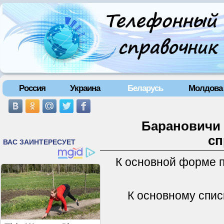
Россия
Украина
Беларусь
Молдова
Барановичи 
сп
К основной форме 
К основному спис