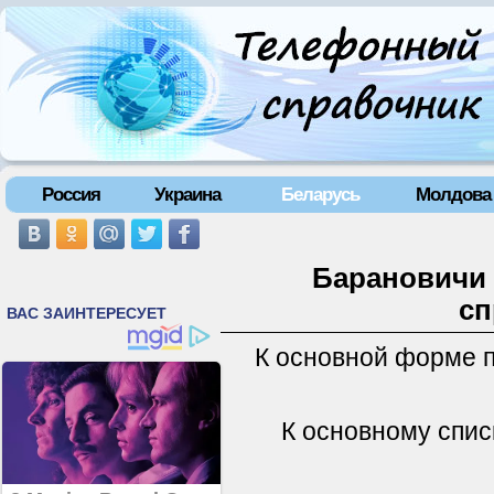
Россия
Украина
Беларусь
Молдова
Барановичи 
сп
К основной форме 
К основному спис