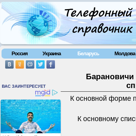
Россия
Украина
Беларусь
Молдова
Барановичи 
сп
К основной форме 
К основному спис