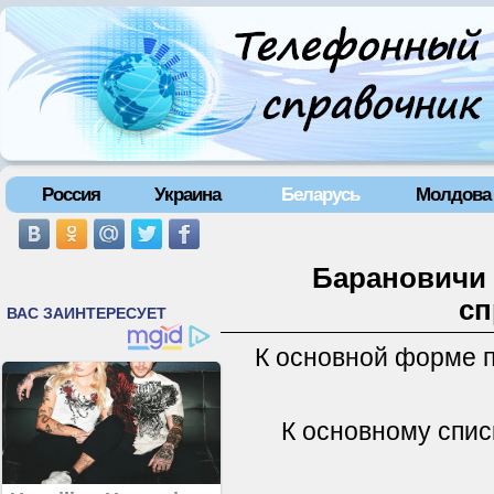
Россия
Украина
Беларусь
Молдова
Барановичи 
сп
К основной форме 
К основному спис