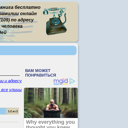
 книга бесплатно
фамилии онлайн
109) по адресу
человека
дей
и и адресу
- все улицы
1-2 из 2