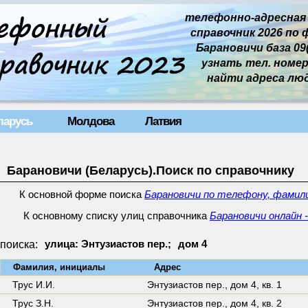
телефонно-адресная
справочник 2026 по 
Барановичи база 09(
узнать тел. номер 
найти адреса лю
ларусь
Молдова
Латвия
Барановичи (Беларусь).Поиск по справочнику
К основной форме поиска
Барановичи по телефону, фамили
К основному списку улиц справочника
Барановичи онлайн 
поиска:
улица: Энтузиастов пер.;
дом 4
↓
Фамилия, инициалы
Адрес
Трус И.И.
Энтузиастов пер.,
дом 4
,
кв. 1
Трус З.Н.
Энтузиастов пер.,
дом 4
,
кв. 2