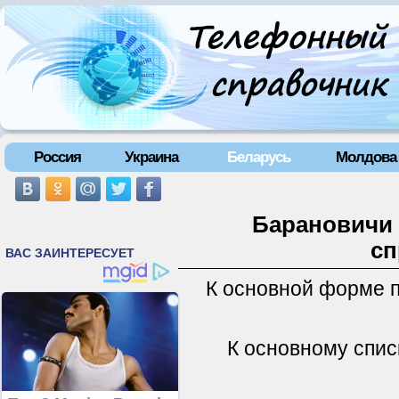
Россия
Украина
Беларусь
Молдова
Барановичи 
сп
К основной форме 
К основному спис