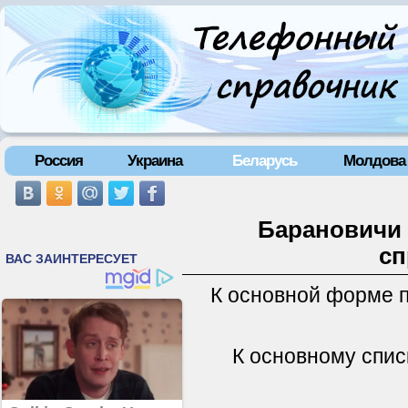
Россия
Украина
Беларусь
Молдова
Барановичи 
сп
К основной форме 
К основному спис