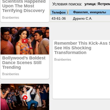
Условия поиска:
улица: Ястре
↓
Фамилия, инициалы
Телефон
43-61-36
Дурило С.А.