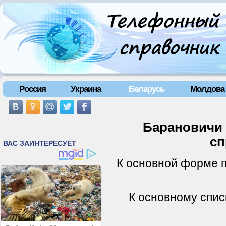
Россия
Украина
Беларусь
Молдова
Барановичи 
сп
К основной форме 
К основному спис