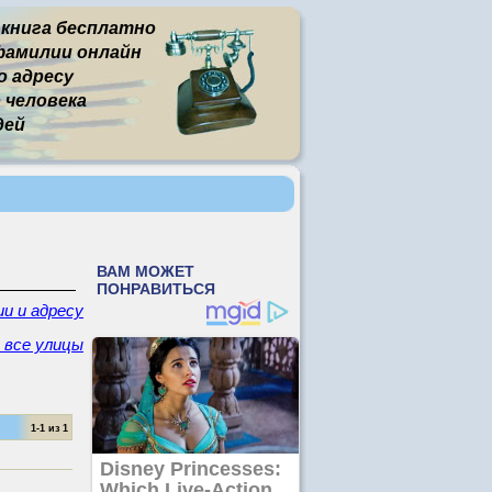
 книга бесплатно
фамилии онлайн
о адресу
человека
дей
и и адресу
- все улицы
1-1 из 1