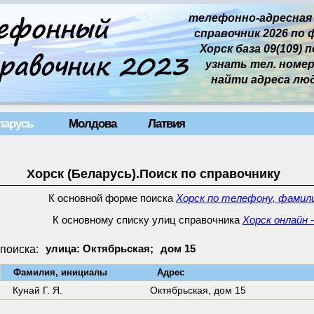
телефонно-адресная
справочник 2026 по 
Хорск база 09(109) п
узнать тел. номер 
найти адреса лю
ларусь
Молдова
Латвия
Хорск (Беларусь).Поиск по справочнику
К основной форме поиска
Хорск по телефону, фамили
К основному списку улиц справочника
Хорск онлайн 
поиска:
улица: Октябрьская;
дом 15
↓
Фамилия, инициалы
Адрес
Кунай Г. Я.
Октябрьская,
дом 15