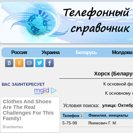
Россия
Украина
Беларусь
Молдова
Хорск (Белару
К основной ф
К основному 
Условия поиска:
улица: Октяб
↓
Фамилия, инициалы
Телефон
5-75-98
Якимович Г. М.