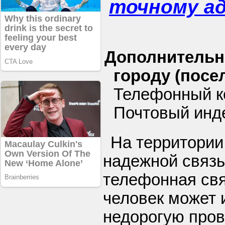
точному а
Дополнительн
городу (посел
Телефонный к
Почтовый инд
На территории
надежной связь
телефонная свя
человек может 
недорогую про