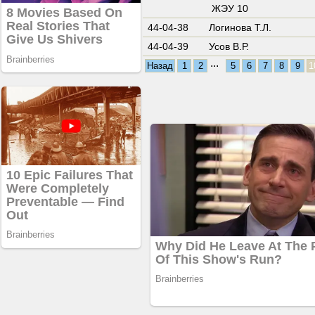
ЖЭУ 10
44-04-38
Логинова Т.Л.
44-04-39
Усов В.Р.
...
Назад
1
2
5
6
7
8
9
1