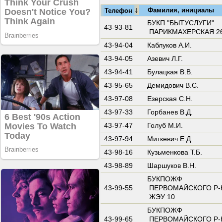
↓
Фамилия, инициалы
Телефон
БУКП "БЫТУСЛУГИ"
43-93-81
ПАРИКМАХЕРСКАЯ 2
43-94-04
Каблуков А.И.
43-94-05
Азевич Л.Г.
43-94-41
Булацкая В.В.
43-95-65
Демидович В.С.
43-97-08
Езерская С.Н.
43-97-33
Горбанев В.Д.
43-97-47
Голуб М.И.
43-97-94
Миткевич Е.Д.
43-98-16
Кузьменкова Т.Б.
43-98-89
Шаршуков В.Н.
БУКПОЖФ
43-99-55
ПЕРВОМАЙСКОГО Р-
ЖЭУ 10
БУКПОЖФ
43-99-65
ПЕРВОМАЙСКОГО Р-