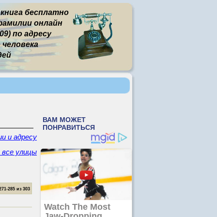
 книга бесплатно
фамилии онлайн
9) по адресу
человека
дей
и и адресу
- все улицы
1-285 из 303