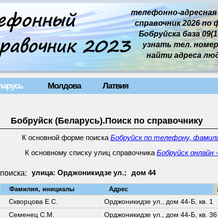
телефонно-адресная
справочник 2026 по 
Бобруйска база 09(10
узнать тел. номер 
найти адреса лю
ларусь
Молдова
Латвия
Бобруйск (Беларусь).Поиск по справочнику
К основной форме поиска
Бобруйск по телефону, фамили
К основному списку улиц справочника
Бобруйск онлайн 
поиска:
улица: Орджоникидзе ул.;
дом 44
↓
Фамилия, инициалы
Адрес
27
Скворцова Е.С.
Орджоникидзе ул.,
дом 44-Б
,
кв. 1
Семенец С.М.
Орджоникидзе ул.,
дом 44-Б
,
кв. 36