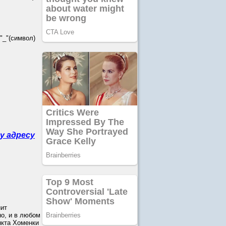
_"(символ)
у адресу
нит
о, и в любом
нкта Хоменки