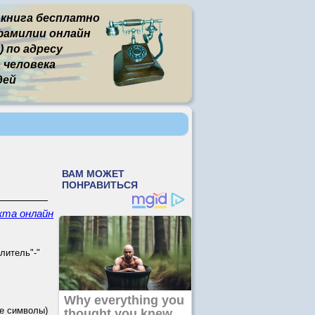
 книга бесплатно
фамилии онлайн
 по адресу
человека
дей
кта онлайн
литель"-"
е символы)