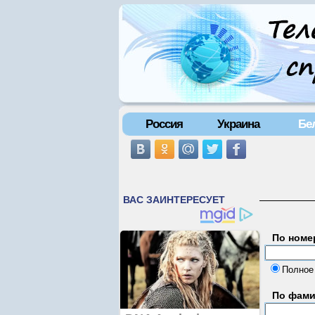
Россия
Украина
Бе
По номе
Полное
По фам