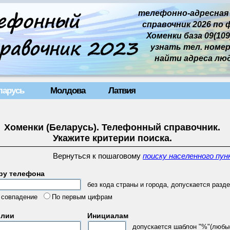
телефонно-адресная
справочник 2026 по 
Хоменки база 09(109)
узнать тел. номер 
найти адреса лю
ларусь
Молдова
Латвия
Хоменки (Беларусь). Телефонный справочник.
Укажите критерии поиска.
Вернуться к пошаговому
поиску населенного пун
ру телефона
без кода страны и города, допускается разде
 совпадение
По первым цифрам
илии
Инициалам
допускается шаблон "%"(любы