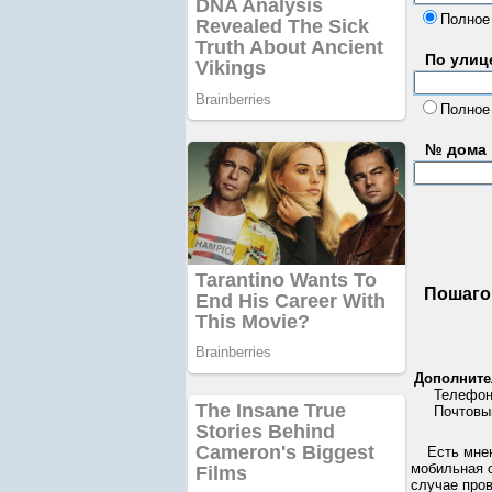
Полное
По улице
Полное
№ дома
Пошаго
Дополните
Телефон
Почтовы
Есть мне
мобильная с
случае про