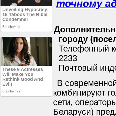
точному а
Дополнительн
городу (посел
Телефонный ко
2233
Почтовый инде
В современно
комбинируют го
сети, операторы
Беларуси) пре