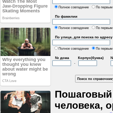
б
Полное совпадение
По первым
По фамилии
Полное совпадение
По первым
По улице, для поиска по адресу
д
Полное совпадение
По первым
№ дома
Корпус(буква)
№
-
Пошаговый 
человека, 