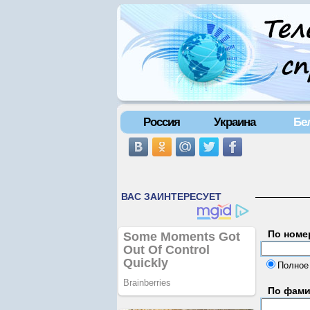
Россия
Украина
Бе
По номе
Полное
По фам