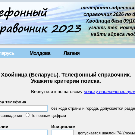
телефонно-адресная
справочник 2026 по 
Хвойница база 09(10
узнать тел. номер 
найти адреса лю
ларусь
Молдова
Латвия
Хвойница (Беларусь). Телефонный справочник.
Укажите критерии поиска.
Вернуться к пошаговому
поиску населенного пун
ру телефона
без кода страны и города, допускается разде
 совпадение
По первым цифрам
илии
Инициалам
допускается шаблон "%"(любы