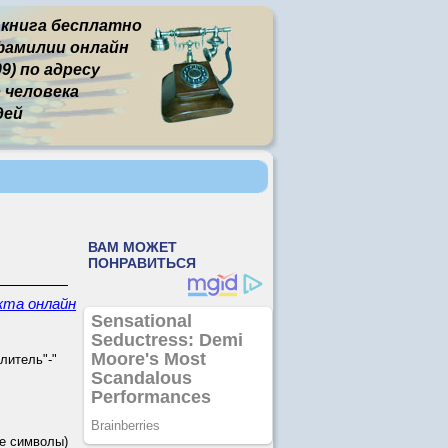
 книга бесплатно
фамилии онлайн
9) по адресу
человека
дей
кта онлайн
литель"-"
е символы)