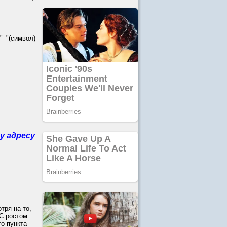
_"(символ)
у адресу
тря на то,
 С ростом
о пункта