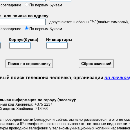
 совпадение
По первым буквам
, для поиска по адресу
допускаются шаблоны "%"(любые символы), "
 совпадение
По первым буквам
Корпус(буква)
№ квартиры
-
вый поиск телефона человека, организации
по точном
льная информация по городу (поселку):
ный код Хвойница: +375 2237
й индекс Хвойница: 213953
 проводной связи Беларуси и сейчас активно развиваются, и это не смо
ая связь и IP телефония постепенно вытесняют остальные виды связи.
туры проводной телефонии у телекоммуникационных копаний населенног