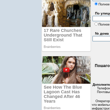
Полное
По улице
Полное
№ дома
Пошаго
Дополните
Телефон
Почтовы
Операторы
что мобильн
инфраструк