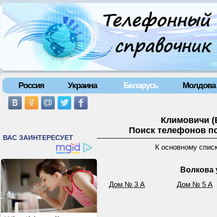
Россия
Украина
Беларусь
Молдова
Климовичи (
Поиск телефонов по
К основному спис
Волкова 
Дом № 3 А
Дом № 5 А