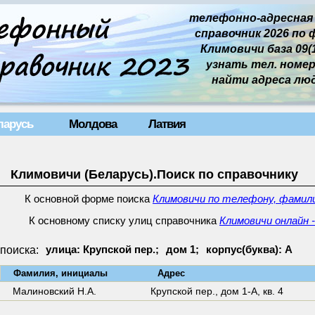
телефонно-адресная
справочник 2026 по 
Климовичи база 09(1
узнать тел. номер 
найти адреса лю
ларусь
Молдова
Латвия
Климовичи (Беларусь).Поиск по справочнику
К основной форме поиска
Климовичи по телефону, фамили
К основному списку улиц справочника
Климовичи онлайн 
поиска:
улица: Крупской пер.;
дом 1;
корпус(буква): А
↓
Фамилия, инициалы
Адрес
Малиновский Н.А.
Крупской пер.,
дом 1-А
,
кв. 4