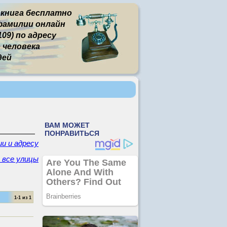
 книга бесплатно
фамилии онлайн
09) по адресу
человека
дей
и и адресу
- все улицы
1-1 из 1