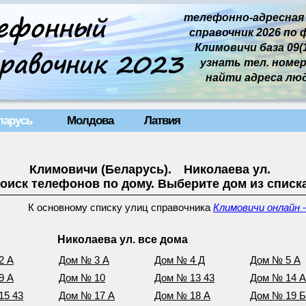
телефонно-адресная
справочник 2026 по 
Климовичи база 09(1
узнать тел. номер 
найти адреса лю
ларусь
Молдова
Латвия
Климовичи (Беларусь). Николаева ул.
оиск телефонов по дому. Выберите дом из списк
К основному списку улиц справочника
Климовичи онлайн 
Николаева ул. все дома
2 А
Дом № 3 А
Дом № 4 Д
Дом № 5 А
9 А
Дом № 10
Дом № 13 43
Дом № 14 А
15 43
Дом № 17 А
Дом № 18 А
Дом № 19 Б