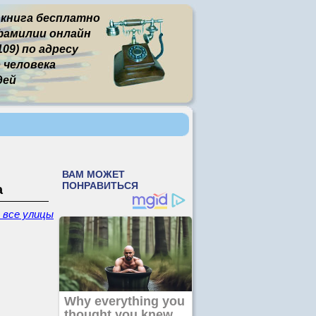
 книга бесплатно
фамилии онлайн
09) по адресу
человека
дей
а
- все улицы