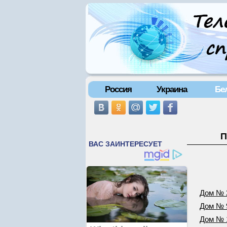
Россия
Украина
Бе
П
Дом № 
Дом № 
Дом № 