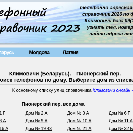
телефонно-адресная
справочник 2026 по 
Климовичи база 09(1
узнать тел. номер 
найти адреса лю
ларусь
Молдова
Латвия
Климовичи (Беларусь). Пионерский пер.
оиск телефонов по дому. Выберите дом из списк
К основному списку улиц справочника
Климовичи онлайн 
Пионерский пер. все дома
1 Г
Дом № 2 А
Дом № 3 А
Дом № 6 Г
8 А
Дом № 9 А
Дом № 10 А
Дом № 11 А
16 А
Дом № 19 43
Дом № 21 А
Дом № 32 Б