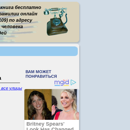
 книга бесплатно
фамилии онлайн
09) по адресу
человека
дей
а
- все улицы