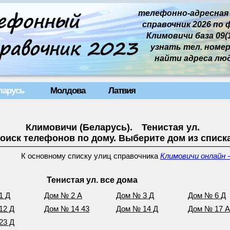
телефонно-адресная
справочник 2026 по 
Климовичи база 09(1
узнать тел. номер 
найти адреса лю
ларусь
Молдова
Латвия
Климовичи (Беларусь). Тенистая ул.
оиск телефонов по дому. Выберите дом из списк
К основному списку улиц справочника
Климовичи онлайн 
Тенистая ул. все дома
1 Д
Дом № 2 А
Дом № 3 Д
Дом № 6 Д
12 Д
Дом № 14 43
Дом № 14 Д
Дом № 17 А
23 Д