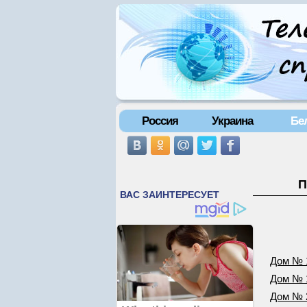
Россия
Украина
Бе
П
Дом № 
Дом № 
Дом № 