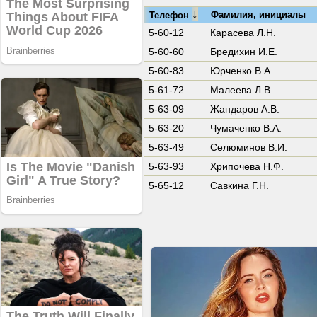
↓
Фамилия, инициалы
Телефон
5-60-12
Карасева Л.Н.
5-60-60
Бредихин И.Е.
5-60-83
Юрченко В.А.
5-61-72
Малеева Л.В.
5-63-09
Жандаров А.В.
5-63-20
Чумаченко В.А.
5-63-49
Селюминов В.И.
5-63-93
Хрипочева Н.Ф.
5-65-12
Савкина Г.Н.