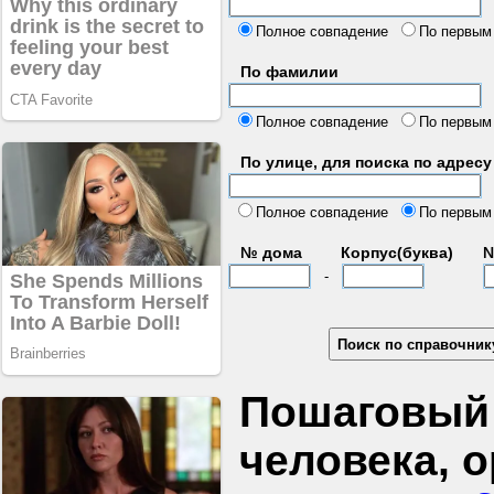
б
Полное совпадение
По первым
По фамилии
Полное совпадение
По первым
По улице, для поиска по адресу
д
Полное совпадение
По первым
№ дома
Корпус(буква)
№
-
Пошаговый 
человека, 