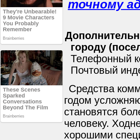
точному а
Дополнительн
городу (посел
Телефонный к
Почтовый инде
Средства ком
годом усложняю
становятся бол
человеку. Ходн
хорошими специ