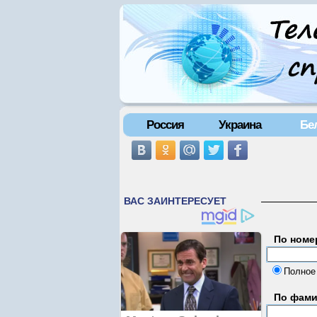
Россия
Украина
Бе
По номе
Полное
По фам