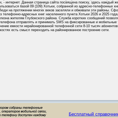
, - интернет. Данная страница сайта посвящена поиску, здесь каждый 
льзоваться базой 09 (109) Хотьки, собранной из адресно-телефонных кни
 Люди на протяжении многих веков заселяли и обживали эти районы. Сф
из телефонно-адресных книг населенного пункта Хотьки 2026 и 2025 года
лезна жителям Глубокского района. Служба коротких сообщений позволя
телефона отправлять и принимать SMS на фиксированные и мобильные
чение емкости нерайонированной телефонной сети 8-10 тысяч абонентов
остях есть смысл переходить на районированное построение сети.
Бесплатный справочни