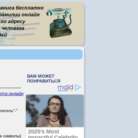
 книга бесплатно
фамилии онлайн
 по адресу
человека
дей
кта онлайн
литель"-"
е символы)