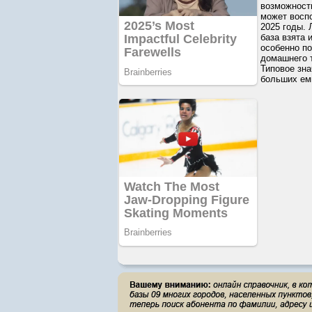
возможности
может воспо
2025 годы.
база взята 
особенно по
домашнего 
Типовое зна
больших емк