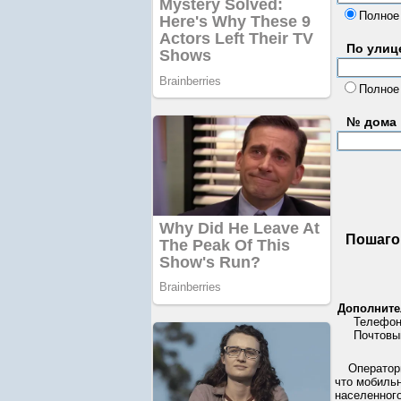
Полное
По улице
Полное
№ дома
Пошаго
Дополните
Телефон
Почтовы
Операторы
что мобиль
населенного