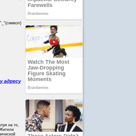
_"(символ)
у адресу
тря на то,
 Жители
нической