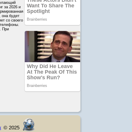
желающий
г за 2026 и
ормированная
, она будет
ет со своего
 телефоны.
. При
к
© 2025