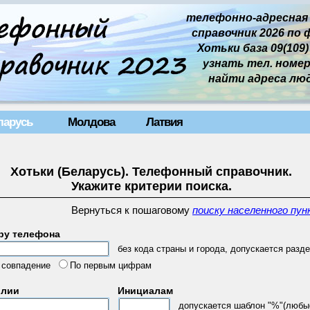
телефонно-адресная
справочник 2026 по 
Хотьки база 09(109)
узнать тел. номер 
найти адреса лю
ларусь
Молдова
Латвия
Хотьки (Беларусь). Телефонный справочник.
Укажите критерии поиска.
Вернуться к пошаговому
поиску населенного пун
ру телефона
без кода страны и города, допускается разде
 совпадение
По первым цифрам
илии
Инициалам
допускается шаблон "%"(любы